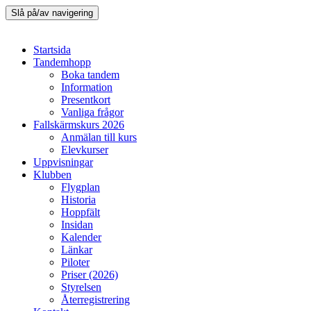
Slå på/av navigering
Hoppa
Startsida
till
Tandemhopp
innehåll
Boka tandem
Information
Presentkort
Vanliga frågor
Fallskärmskurs 2026
Anmälan till kurs
Elevkurser
Uppvisningar
Klubben
Flygplan
Historia
Hoppfält
Insidan
Kalender
Länkar
Piloter
Priser (2026)
Styrelsen
Återregistrering