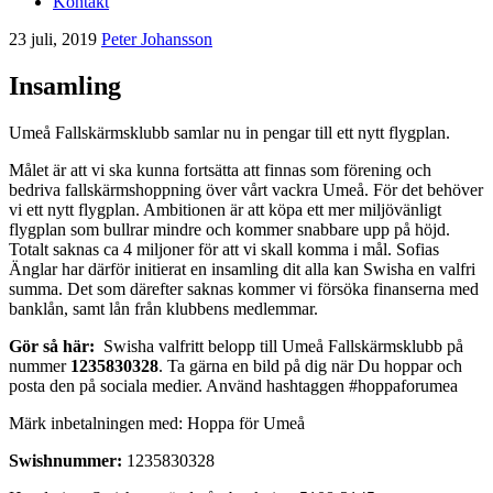
Kontakt
23 juli, 2019
Peter Johansson
Insamling
Umeå Fallskärmsklubb samlar nu in pengar till ett nytt flygplan.
Målet är att vi ska kunna fortsätta att finnas som förening och
bedriva fallskärmshoppning över vårt vackra Umeå. För det behöver
vi ett nytt flygplan. Ambitionen är att köpa ett mer miljövänligt
flygplan som bullrar mindre och kommer snabbare upp på höjd.
Totalt saknas ca 4 miljoner för att vi skall komma i mål. Sofias
Änglar har därför initierat en insamling dit alla kan Swisha en valfri
summa. Det som därefter saknas kommer vi försöka finanserna med
banklån, samt lån från klubbens medlemmar.
Gör så här:
Swisha valfritt belopp till Umeå Fallskärmsklubb på
nummer
1235830328
. Ta gärna en bild på dig när Du hoppar och
posta den på sociala medier. Använd hashtaggen #hoppaforumea
Märk inbetalningen med: Hoppa för Umeå
Swishnummer:
1235830328